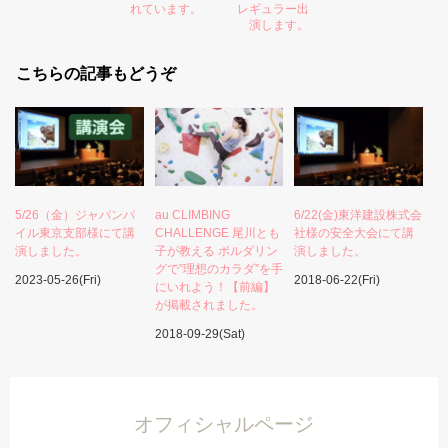
れています。
レギュラー出
演します。
こちらの記事もどうぞ
5/26（金）ジャパンパ
au CLIMBING
6/22(金)東洋建設株式会
イル東京支部様にて講
CHALLENGE 尾川とも
社様の安全大会にて講
演しました。
子が教える ボルダリン
演しました。
グで”理想のカラダ”を手
2023-05-26(Fri)
2018-06-22(Fri)
にいれよう！【前編】
が掲載されました。
2018-09-29(Sat)
オフィシャルページ