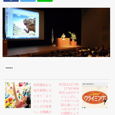
news
8/19(土)17:30-
共同通信から
17:50 NHK
地方新聞にエ
BS1 Let’s!クラ
ッセイ「よう
イミングに、
ハマカーンの
こそ！ボルダ
初心者レッス
リングの世界
ンのコーナー
へ」が掲載さ
の講師として