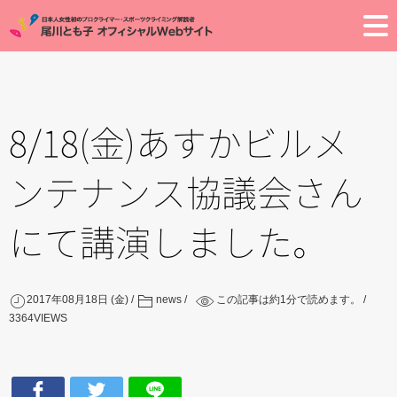
Toggle
8/18(金)あすかビルメ
ンテナンス協議会さん
にて講演しました。
2017年08月18日 (金)
news
この記事は約
1
分で読めます。
3364
VIEWS