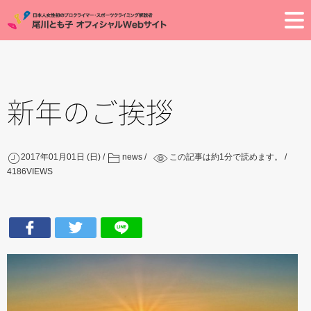
Toggle
新年のご挨拶
2017年01月01日 (日)
news
この記事は約
1
分で読めます。
4186
VIEWS