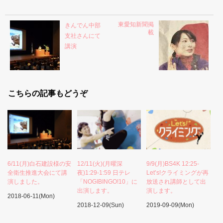
東愛知新聞掲
きんでん中部
載
支社さんにて
講演
こちらの記事もどうぞ
6/11(月)白石建設様の安
12/11(火)(月曜深
9/9(月)BS4K 12:25-
全衛生推進大会にて講
夜)1:29-1:59 日テレ
Let’s!クライミングが再
演しました。
「NOGIBINGO!10」に
放送され講師として出
出演します。
演します。
2018-06-11(Mon)
2018-12-09(Sun)
2019-09-09(Mon)