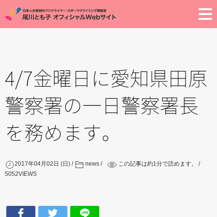
Toggle
4/7金曜日に愛知県田原
警察署の一日警察署長
を務めます。
2017年04月02日 (日)
news
この記事は約
1
分で読めます。
5052
VIEWS