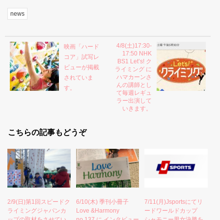
news
4/8(土)17:30-
映画「ハード
17:50 NHK
コア」試写レ
BS1 Let’s! ク
ビューが掲載
ライミング に
ハマカーンさ
されていま
んの講師とし
す。
て毎週レギュ
ラー出演して
いきます。
こちらの記事もどうぞ
2/9(日)第1回スピードク
6/10(木) 季刊小冊子
7/11(月)Jsportsにてリ
ライミングジャパンカ
Love &Harmony
ードワールドカップ
ップの取材をさせてい
no.137 に インタビュー
シャモニー男女決勝を