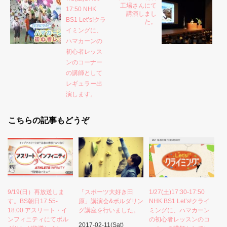
工場さんにて
17:50 NHK
講演しまし
BS1 Let’s!クラ
た。
イミングに、
ハマカーンの
初心者レッス
ンのコーナー
の講師として
レギュラー出
演します。
こちらの記事もどうぞ
9/19(日）再放送しま
「スポーツ大好き田
1/27(土)17:30-17:50
す。BS朝日17:55-
原」講演会&ボルダリン
NHK BS1 Let’s!クライ
18:00 アスリート・イ
グ講座を行いました。
ミングに、ハマカーン
ンフィニティにてボル
の初心者レッスンのコ
2017-02-11(Sat)