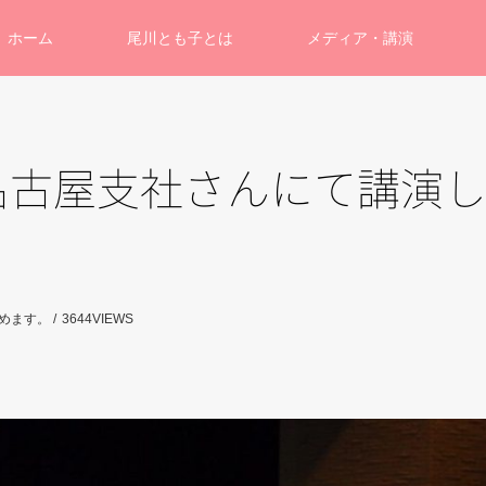
ホーム
尾川とも子とは
メディア・講演
名古屋支社さんにて講演
めます。
3644
VIEWS