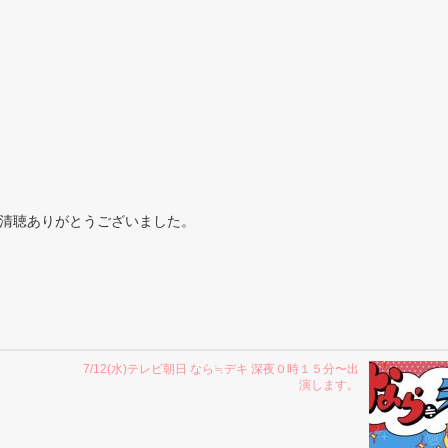
清聴ありがとうございました。
7/12(水)テレビ朝日 なら≒デキ 深夜０時１５分〜出
演します。