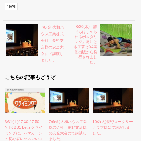
news
8/30(木)「誰
7/6(金)大和ハ
でもはじめら
ウス工業株式
れるボルダリ
会社 長野支
ング」尾川と
も子著 が成美
店様の安全大
堂出版から発
会にて講演し
行されまし
ました。
た。
こちらの記事もどうぞ
3/31(土)17:30-17:50
7/6(金)大和ハウス工業
10/2(火)長野ロータリー
NHK BS1 Let’s!クライ
株式会社 長野支店様
クラブ様にて講演しま
ミングに、ハマカーン
の安全大会にて講演し
した。
の初心者レッスンのコ
ました。