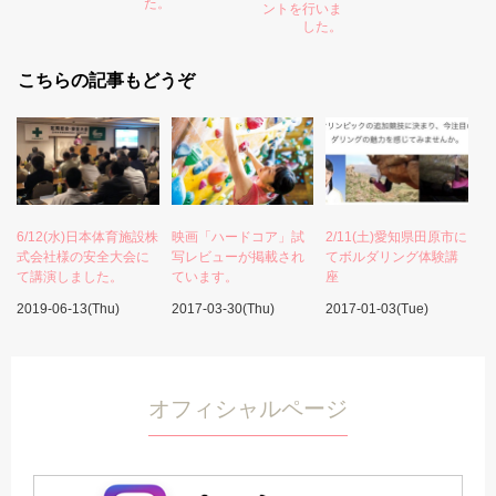
た。
ントを行いま
した。
こちらの記事もどうぞ
6/12(水)日本体育施設株
映画「ハードコア」試
2/11(土)愛知県田原市に
式会社様の安全大会に
写レビューが掲載され
てボルダリング体験講
て講演しました。
ています。
座
2019-06-13(Thu)
2017-03-30(Thu)
2017-01-03(Tue)
オフィシャルページ