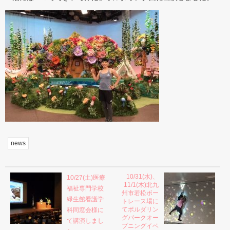
news
10/31(水)、
10/27(土)医療
11/1(木)北九
福祉専門学校
州市若松ボー
緑生館看護学
トレース場に
てボルダリン
科同窓会様に
グパークオー
て講演しまし
プニングイベ