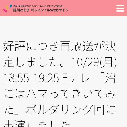
Toggle
好評につき再放送が決
定しました。10/29(月)
18:55-19:25 Eテレ 「沼
にはハマってきいてみ
た」ボルダリング回に
出演しました。