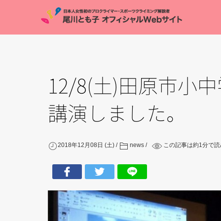
12/8(土)田原市
講演しました。
2018年12月08日 (土)
news
この記事は約
1
分で読