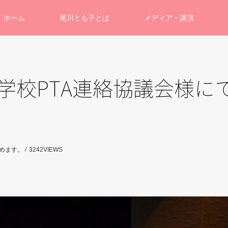
ホーム
尾川とも子とは
メディア・講演
小中学校PTA連絡協議会様に
めます。
3242
VIEWS