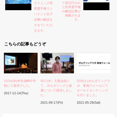
て前日行われ
ライミング世
た世界選手権
界選手権コン
の解説記事が
バインド女子
掲載されま
決勝の解説を
す。
させていただ
きます。
こちらの記事もどうぞ
12/14(木)伊良湖岬中学
9/17(木）天風会様に
5/29(土)ボルダリングラ
校にて講演でした。
て、ボルダリングと健
ボ 東海ウォールにて
康について講演しまし
ホールドセッティング
2017-12-14(Thu)
た。
を行いました。
2021-09-17(Fri)
2021-05-29(Sat)