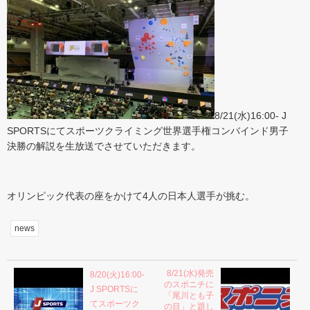
8/21(水)16:00- J
SPORTSにてスポーツクライミング世界選手権コンバインド男子
決勝の解説を生放送でさせていただきます。
オリンピック代表の座をかけて4人の日本人選手が挑む。
news
8/21(水)発売
8/20(火)16:00-
のスポニチに
J SPORTSに
「尾川とも子
てスポーツク
の目」と題し