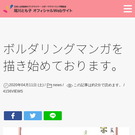
Toggle
ボルダリングマンガを
描き始めております。
2020年04月11日 (土)
news
この記事は約
2
分で読めます。
4156
VIEWS