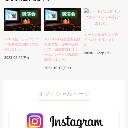
シートボルダリングの
5/26（金）ジャパンパ
10/12(火) 名古屋市立牧
イベントを行いまし
イル東京支部様にて講
野小学校 父母の会様
た。
演しました。
にて 家庭教員セミナ
2020-11-22(Sun)
ーのオンライン配信の
2023-05-26(Fri)
講演しました。
2021-10-12(Tue)
オフィシャルページ