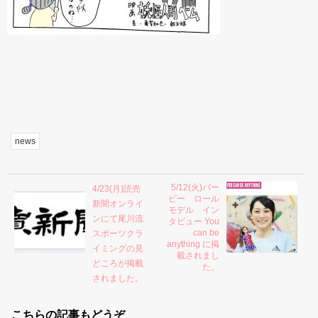
news
5/12(火)バー
4/23(月)読売
ビー ロール
新聞オンライ
モデル イン
ンにて尾川流
タビュー You
can be
スポーツクラ
anything に掲
イミングの見
載されまし
どころが掲載
た。
されました。
こちらの記事もどうぞ