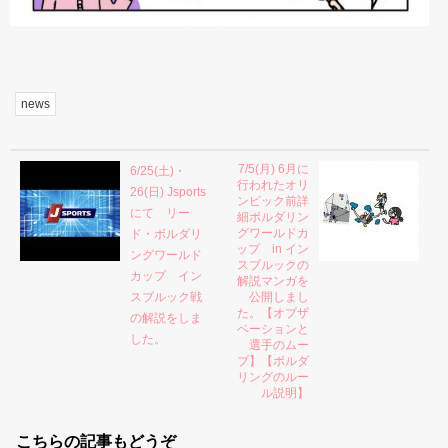
news
7/5(月) 6月に
6/25(土)・
行われたオリ
26(日) Jsports
ンピック前詳
にて リー
細ボルダリン
グワールドカ
ド・ボルダリ
ップ in イン
ングワールド
スブルックの
カップ イン
解説マンガを
スブルック戦
公開しまし
た。【オブザ
の解説をしま
ベーションと
した。
選手のムー
ブ】【ボルダ
リングのルー
ル説明】
こちらの記事もどうぞ