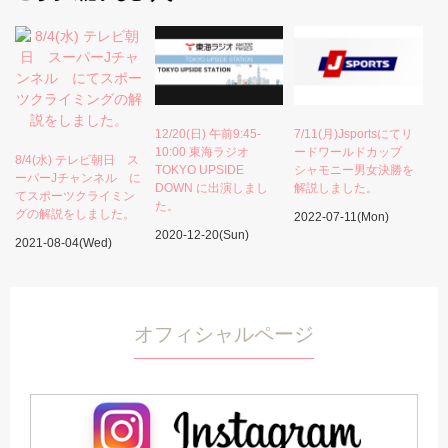
12/20(日) 午前9:45-
7/11(月)Jsportsにてリ
10:00 東海ラジオ
ードワールドカップ
8/4(水) テレビ朝日 ス
TOKYO UPSIDE
シャモニー男女決勝を
ーパーJチャンネル に
DOWN に出演しまし
解説しました。
てスポーツクライミン
た。
グの解説をしました。
2022-07-11(Mon)
2020-12-20(Sun)
2021-08-04(Wed)
オフィシャルページ