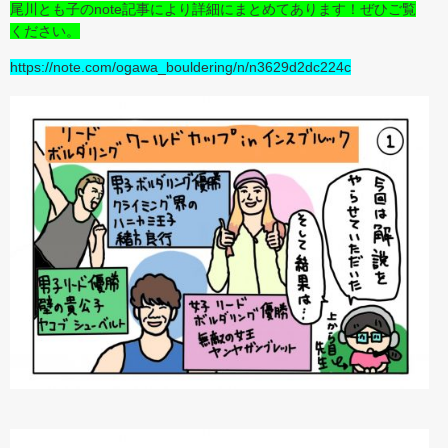
尾川とも子のnote記事により詳細にまとめてあります！ぜひご覧
ください。
https://note.com/ogawa_bouldering/n/n3629d2dc224c