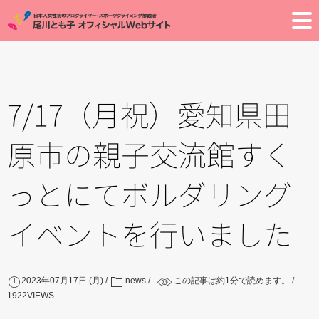
Toggle
7/17（月祝）愛知県田
原市の親子交流館すく
っとにてボルダリング
イベントを行いました
2023年07月17日 (月)
news
この記事は約
1
分で読めます。
1922
VIEWS