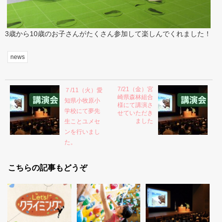
3歳から10歳のお子さんがたくさん参加して楽しんでくれました！
news
7/21（金）宮
７/11（火）愛
崎県森林組合
知県小牧原小
様にて講演さ
学校にて夢先
せていただき
ました
生ことユメセ
ンを行いまし
た。
こちらの記事もどうぞ