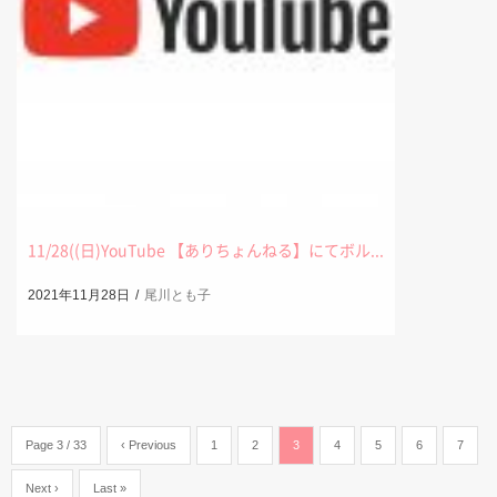
11/28((日)YouTube 【ありちょんねる】にてボル...
2021年11月28日
尾川とも子
Page 3 / 33
‹ Previous
1
2
3
4
5
6
7
Next ›
Last »