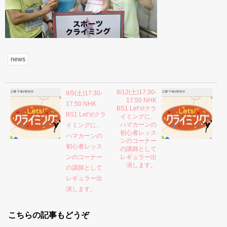
news
8/12(土)17:30-
8/5(土)17:30-
17:50 NHK
17:50 NHK
BS1 Let’s!クラ
BS1 Let’s!クラ
イミングに、
ハマカーンの
イミングに、
初心者レッス
ハマカーンの
ンのコーナー
初心者レッス
の講師として
ンのコーナー
レギュラー出
演します。
の講師として
レギュラー出
演します。
こちらの記事もどうぞ