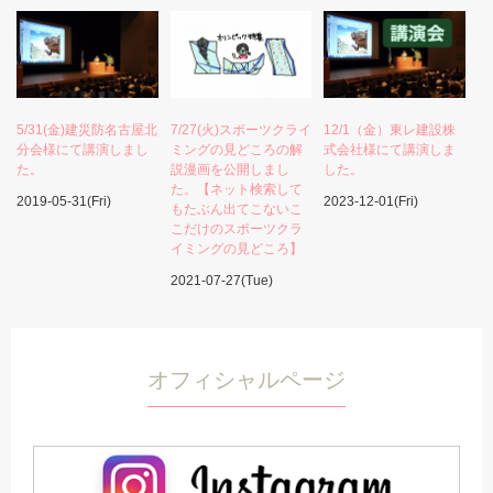
5/31(金)建災防名古屋北
7/27(火)スポーツクライ
12/1（金）東レ建設株
分会様にて講演しまし
ミングの見どころの解
式会社様にて講演しま
た。
説漫画を公開しまし
した。
た。【ネット検索して
2019-05-31(Fri)
2023-12-01(Fri)
もたぶん出てこないこ
こだけのスポーツクラ
イミングの見どころ】
2021-07-27(Tue)
オフィシャルページ